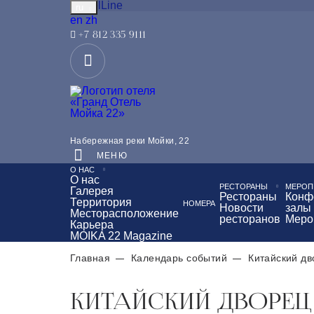
TravelLine
ru
English
中文
en
zh
+7 812 335 9111
Расположен в самом центре Санкт-Петербурга, 
Набережная реки Мойки, 22
Чайная церемония с видом на Эрмитаж
Зав
МЕНЮ
О НАС
Круглосуточное обслуживание в номерах
О нас
О
РЕСТОРАНЫ
МЕРОП
Галерея
Рестораны
Конф
Территория
НОМЕРА
Новости
залы
Месторасположение
ресторанов
Меро
Карьера
MOIKA 22 Magazine
Главная
Календарь событий
Китайский д
КИТАЙСКИЙ ДВОРЕЦ