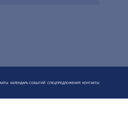
 c блюдами европейской кухни с русским акцентом
Подземный паркинг на территории отеля
КАТЫ
КАЛЕНДАРЬ СОБЫТИЙ
СПЕЦПРЕДЛОЖЕНИЯ
КОНТАКТЫ