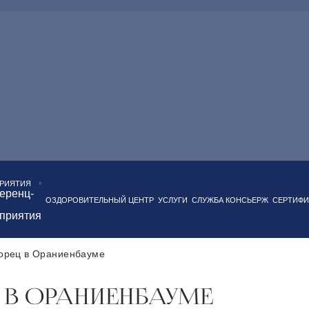
напротив Дворцовой площади
Панорамный ресторан
трак "шведский стол" с широким ассортиментом блюд
здоровительный центр
РИЯТИЯ
еренц-
ОЗДОРОВИТЕЛЬНЫЙ ЦЕНТР
УСЛУГИ
СЛУЖБА КОНСЬЕРЖ
СЕРТИФИ
приятия
ворец в Ораниенбауме
 В ОРАНИЕНБАУМЕ