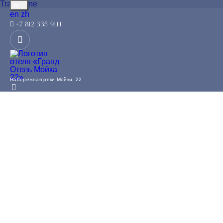
TravelLine
ru
English
中文
en
zh
+7 812 335 9111
Набережная реки Мойки, 22
Расположен в самом центре Санкт-
Петербурга, напротив Дворцовой площади
Панорамный ресторан c блюдами
европейской кухни с русским акцентом
Чайная церемония с видом на Эрмитаж