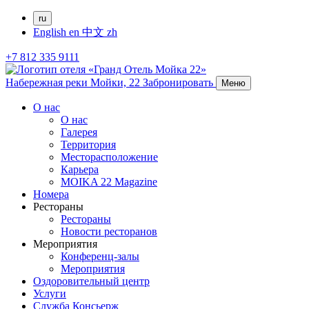
ru
English
en
中文
zh
+7 812 335 9111
Набережная реки Мойки, 22
Забронировать
Меню
О нас
О нас
Галерея
Территория
Месторасположение
Карьера
MOIKA 22 Magazine
Номера
Рестораны
Рестораны
Новости ресторанов
Мероприятия
Конференц-залы
Мероприятия
Оздоровительный центр
Услуги
Служба Консьерж