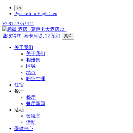
zh
Русский
ru
English
en
+7 812 335 9111
圣彼得堡,
莫卡河堤, 22
预订
菜单
关于我们
关于我们
相册集
区域
地点
职业生涯
住宿
餐厅
餐厅
餐厅新闻
活动
會議室
活动
保健中心