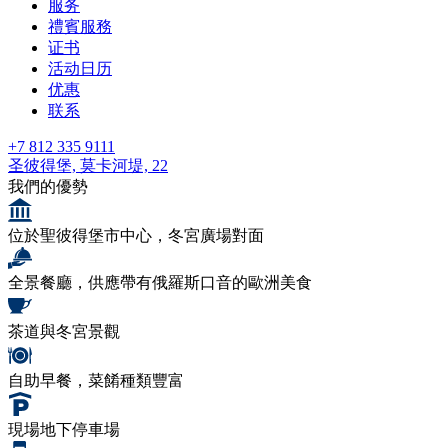
服务
禮賓服務
证书
活动日历
优惠
联系
+7 812 335 9111
圣彼得堡,
莫卡河堤, 22
我們的優勢
位於聖彼得堡市中心，冬宮廣場對面
全景餐廳，供應帶有俄羅斯口音的歐洲美食
茶道與冬宮景觀
自助早餐，菜餚種類豐富
現場地下停車場