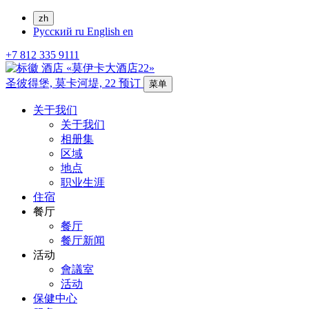
zh
Русский
ru
English
en
+7 812 335 9111
圣彼得堡,
莫卡河堤, 22
预订
菜单
关于我们
关于我们
相册集
区域
地点
职业生涯
住宿
餐厅
餐厅
餐厅新闻
活动
會議室
活动
保健中心