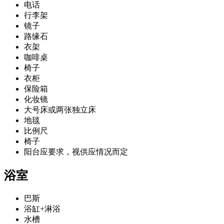
电话
行李架
镜子
路缘石
衣架
咖啡桌
椅子
衣柜
保险箱
化妆镜
大号床或两张独立床
地毯
比例尺
椅子
阳台应要求，视供应情况而定
浴室
巴斯
浴缸+淋浴
水槽