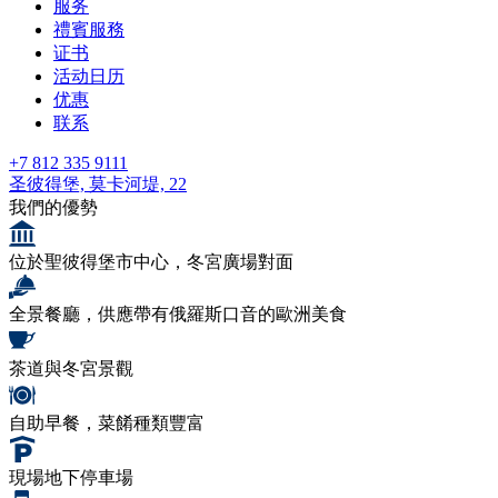
服务
禮賓服務
证书
活动日历
优惠
联系
+7 812 335 9111
圣彼得堡,
莫卡河堤, 22
我們的優勢
位於聖彼得堡市中心，冬宮廣場對面
全景餐廳，供應帶有俄羅斯口音的歐洲美食
茶道與冬宮景觀
自助早餐，菜餚種類豐富
現場地下停車場